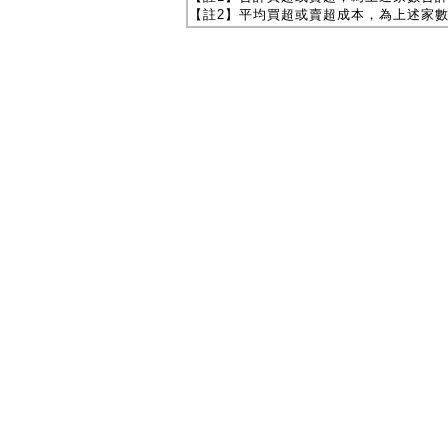
【註2】平均買超或賣超成本，為上述家數