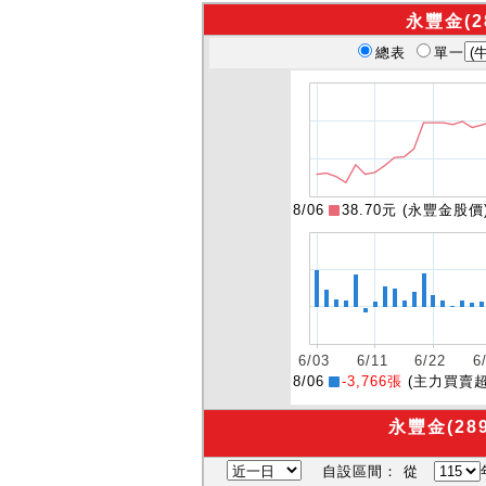
永豐金(2
總表
單一
8/06
38.70元 (永豐金股價
8/06
-3,766張
(主力買賣超
永豐金(28
自設區間：
從