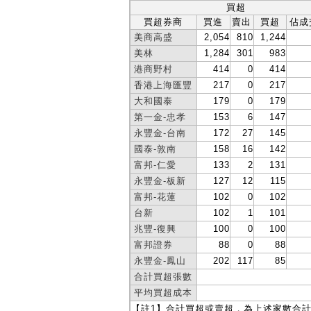
買超
買超券商
買進
賣出
買超
佔成
美商高盛
2,054
810
1,244
美林
1,284
301
983
港商野村
414
0
414
香港上海匯豐
217
0
217
大和國泰
179
0
179
第一金-忠孝
153
6
147
永豐金-台南
172
27
145
國泰-敦南
158
16
142
富邦-仁愛
133
2
131
永豐金-板新
127
12
115
富邦-花蓮
102
0
102
台新
102
1
101
兆豐-復興
100
0
100
富邦證券
88
0
88
永豐金-鳳山
202
117
85
合計買超張數
平均買超成本
【註1】合計買超或賣超，為上述家數合