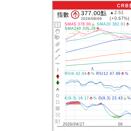
CR
377.00
點
▲2.51
指數
(+0.67%)
2026/08/06
SMA5 378.00
SMA20 382.01
SMA240 335.79
RSI6 42.04
%
RSI12 47.99
%
K(9,3) 18.17
%
D(9,3) 23.43
%