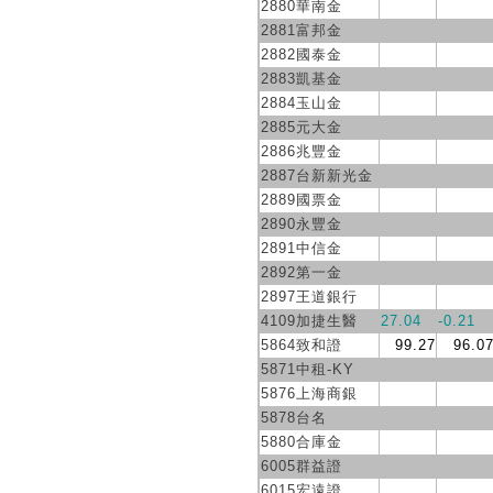
2880華南金
2881富邦金
2882國泰金
2883凱基金
2884玉山金
2885元大金
2886兆豐金
2887台新新光金
2889國票金
2890永豐金
2891中信金
2892第一金
2897王道銀行
4109加捷生醫
27.04
-0.21
5864致和證
99.27
96.0
5871中租-KY
5876上海商銀
5878台名
5880合庫金
6005群益證
6015宏遠證