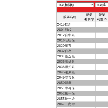
營業
營業
股票名稱
毛利率
利益率
2415錩新
2801彰銀
2812台中銀
2816旺旺保
2820華票
2832台產
2834臺企銀
2836高雄銀
2838聯邦銀
2845遠東銀
2849安泰銀
2850新產
2851中再保
2852第一保
2855統一證
2867三商壽