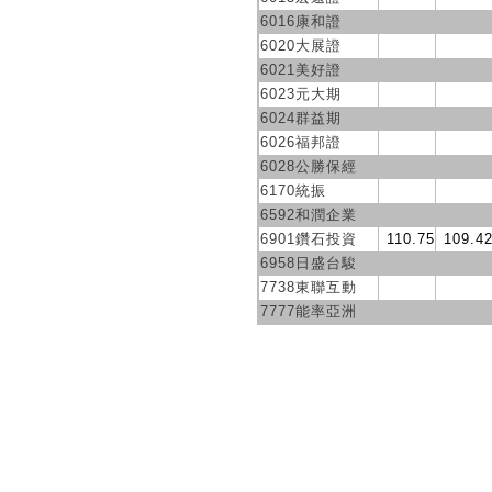
6016康和證
6020大展證
6021美好證
6023元大期
6024群益期
6026福邦證
6028公勝保經
6170統振
6592和潤企業
6901鑽石投資
110.75
109.4
6958日盛台駿
7738東聯互動
7777能率亞洲