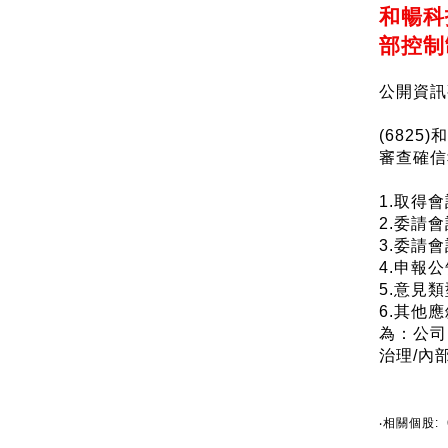
和暢科
部控制
公開資訊
(682
審查確信
1.取得會
2.委請會
3.委請
4.申報公
5.意見
6.其他
為：公司
治理/內
‧相關個股: