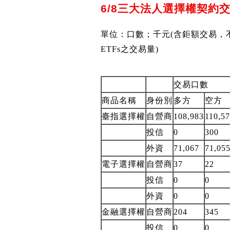
6/8三大法人選擇權契約
單位：口數；千元(含鉅額交易，
ETFs之交易量)
交易口數
商品名稱
身份別
多方
空方
臺指選擇權
自營商
108,983
110,5
投信
0
300
外資
71,067
71,05
電子選擇權
自營商
37
22
投信
0
0
外資
0
0
金融選擇權
自營商
204
345
投信
0
0