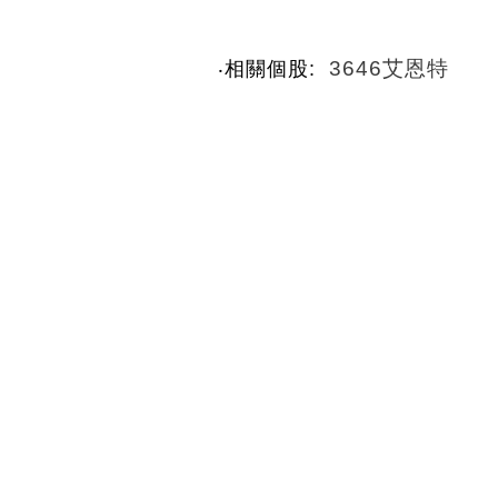
3646艾恩特
‧相關個股: