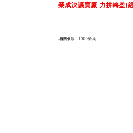
榮成決議賣廠 力拚轉盈(
1909榮成
‧相關個股: