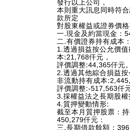
發行以上公司，
本則重大訊息同時符合
款所定
對股東權益或證券價格
一.現金及約當現金：54
二.有價證券持有成本：4
1.透過損益按公允價
本:21,768仟元，
評價調整:44,365仟元
2.透過其他綜合損益
非流動持有成本:2,445
評價調整:-517,563仟
3.採權益法之長期股權投
4.質押變動情形:
截至本月質押股票：持有
450,279仟元：
三.長期借款餘額：396