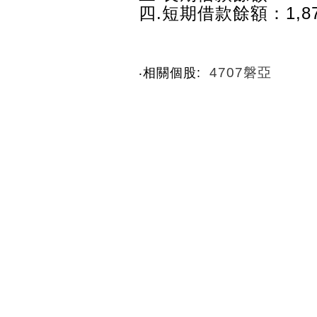
四.短期借款餘額：1,87
4707磐亞
‧相關個股: