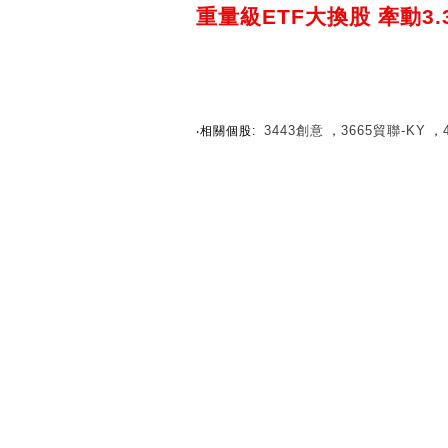
重量級ETF大換股 牽動3
3443創意
3665貿聯-KY
‧相關個股:
，
，