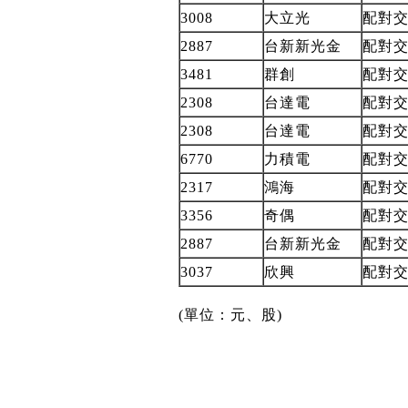
3008
大立光
配對
2887
台新新光金
配對
3481
群創
配對
2308
台達電
配對
2308
台達電
配對
6770
力積電
配對
2317
鴻海
配對
3356
奇偶
配對
2887
台新新光金
配對
3037
欣興
配對
(
單位：元、股
)