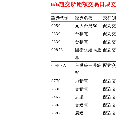
6/5證交所鉅額交易日成
證券代號
證券名稱
交易
0050
元大台灣50
配對
2330
台積電
配對
2330
台積電
配對
00878
國泰永續高股
配對
息
00403A
主動統一升級
配對
50
6770
力積電
配對
2330
台積電
配對
2467
志聖
配對
2308
台達電
配對
2382
廣達
配對