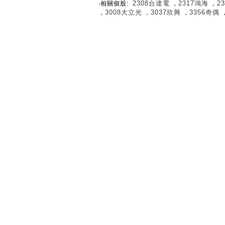
2308台達電
2317鴻海
2
‧相關個股:
，
，
3008大立光
3037欣興
3356奇偶
，
，
，