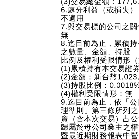
(3)交易總金額：177,67
6.處分利益（或損失
不適用
7.與交易標的公司之關
無
8.迄目前為止，累積
之數量、金額、持股
比例及權利受限情形（
(1)累積持有本交易證券：
(2)金額：新台幣1,023,
(3)持股比例：0.0018
(4)權利受限情形：無
9.迄目前為止，依「
理準則」第三條所列之
資（含本次交易）占公
歸屬於母公司業主之權
暨最近期財務報表中營