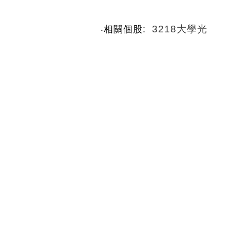
3218大學光
‧相關個股: