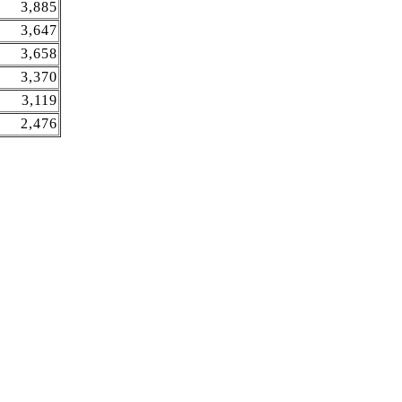
3,885
3,647
3,658
3,370
3,119
2,476