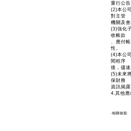
重行公告
(2)本
對主管
機關及會
(3)強
收帳款
、應付帳
性。
(4)本
閱程序
後，儘速
(5)未
保財務
資訊揭露
4.其他
‧相關個股: