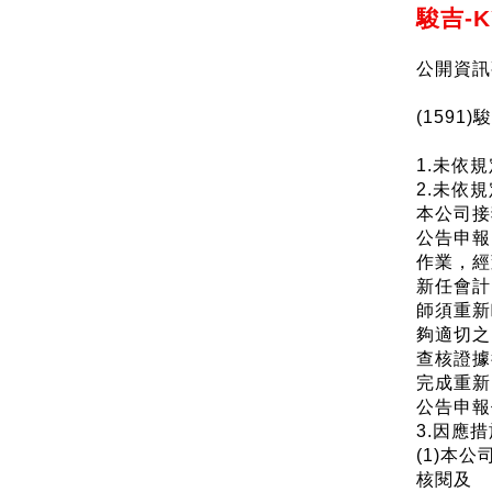
駿吉-
公開資訊
(159
1.未依
2.未依
本公司接
公告申報
作業，經
新任會計
師須重新
夠適切之
查核證據
完成重新
公告申報
3.因應措
(1)本
核閱及