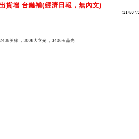
出貨增 台鏈補(經濟日報，無內文)
(114/07/
2439美律
3008大立光
3406玉晶光
，
，