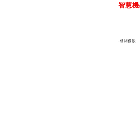
智慧機
‧相關個股: