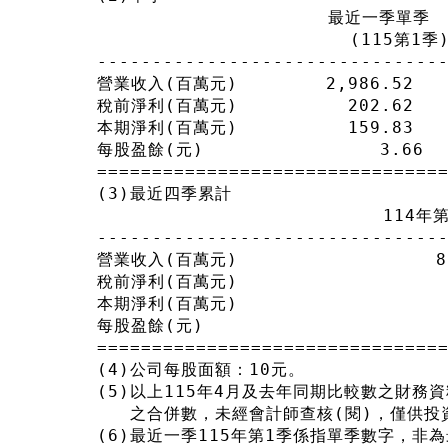
                     最近一季單季
                       (115第1季
-------------------------------
營業收入(百萬元)        2,986.52     
稅前淨利(百萬元)          202.62     
本期淨利(百萬元)          159.83     
每股盈餘(元)                3.66   
===============================
(3)最近四季累計
                          114
-------------------------------
營業收入(百萬元)                  8
稅前淨利(百萬元)                   
本期淨利(百萬元)                   
每股盈餘(元)                      
===============================
(4)公司每股面額：10元。
(5)以上115年4月及去年同期比較數之財務
   之合併數，未經會計師查核(閱)，僅供投
(6)最近一季115年第1季係指單季數字，非