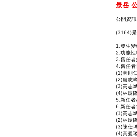
景岳 
公開資訊
(316
1.發生變動
2.功能
3.舊任
4.舊任者
(1)黃
(2)盧
(3)高
(4)林
5.新任
6.新任者
(1)高
(2)林
(3)陳
(4)黃