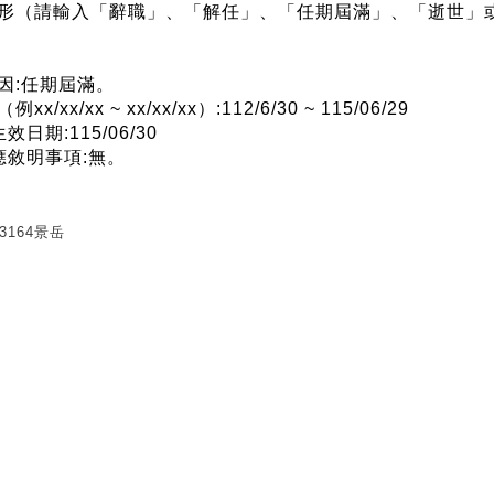
情形（請輸入「辭職」、「解任」、「任期屆滿」、「逝世」
原因:任期屆滿。
xx/xx/xx ~ xx/xx/xx）:112/6/30 ~ 115/06/29
效日期:115/06/30
他應敘明事項:無。
3164景岳