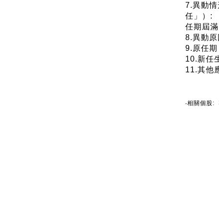
7.異動
任」）:
任期屆滿
8.異動
9.原任期（例
10.新任生
11.其
‧相關個股: