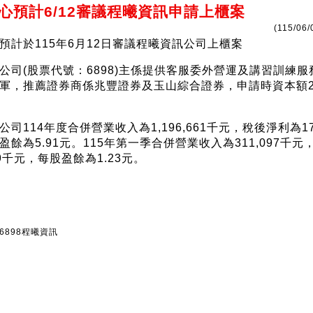
心預計6/12審議程曦資訊申請上櫃案
(115/06/
預計於115年6月12日審議程曦資訊公司上櫃案
公司(股票代號：6898)主係提供客服委外營運及講習訓練服
軍，推薦證券商係兆豐證券及玉山綜合證券，申請時資本額290
司114年度合併營業收入為1,196,661千元，稅後淨利為171
盈餘為5.91元。115年第一季合併營業收入為311,097千元
39千元，每股盈餘為1.23元。
 6898程曦資訊