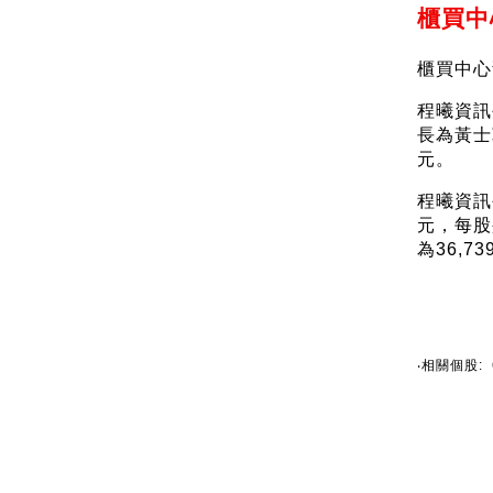
櫃買中
櫃買中心
程曦資訊
長為黃士
元。
程曦資訊公
元，每股
為36,7
‧相關個股: