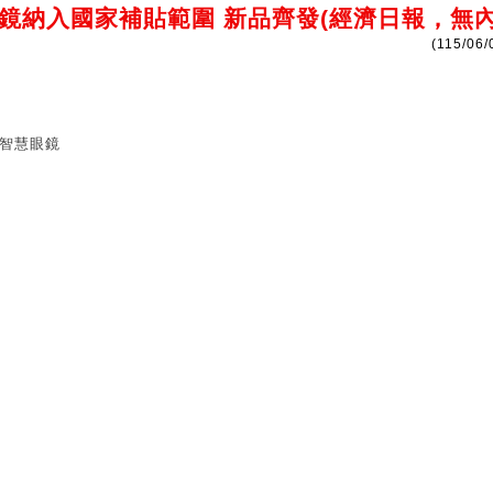
眼鏡納入國家補貼範圍 新品齊發(經濟日報，無內
(115/06/
智慧眼鏡