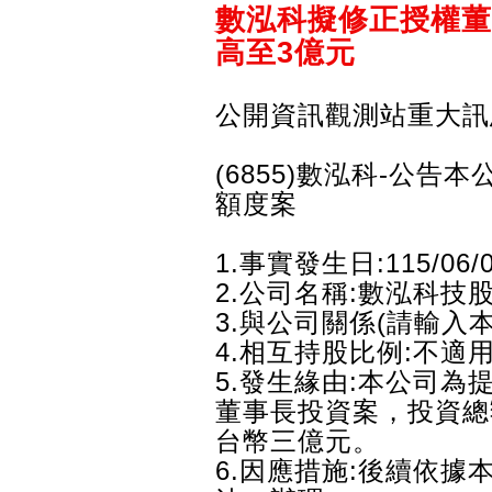
數泓科擬修正授權董
高至3億元
公開資訊觀測站重大訊
(6855)數泓科-公
額度案
1.事實發生日:115/06/
2.公司名稱:數泓科技
3.與公司關係(請輸入
4.相互持股比例:不適
5.發生緣由:本公司
董事長投資案，投資總
台幣三億元。
6.因應措施:後續依