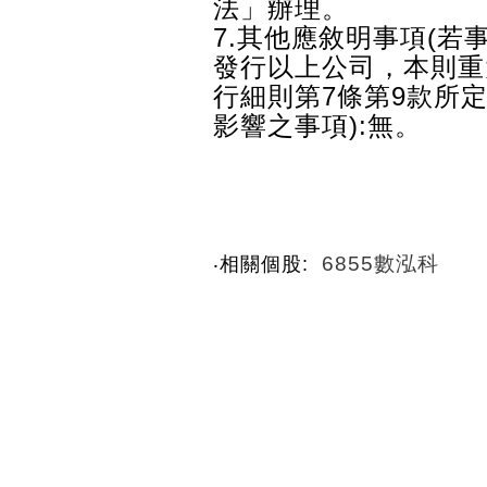
法」辦理。
7.其他應敘明事項(
發行以上公司，本則重
行細則第7條第9款所
影響之事項):無。
6855數泓科
‧相關個股: