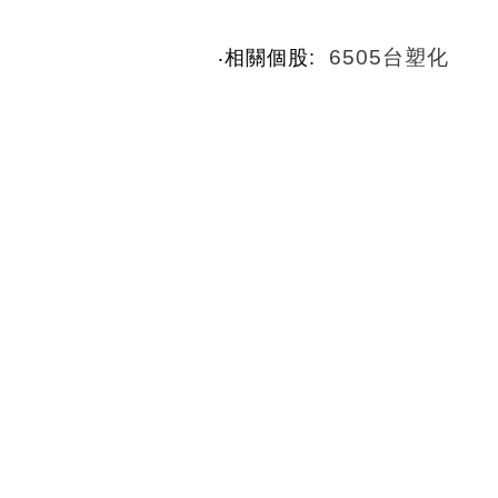
6505台塑化
‧相關個股: