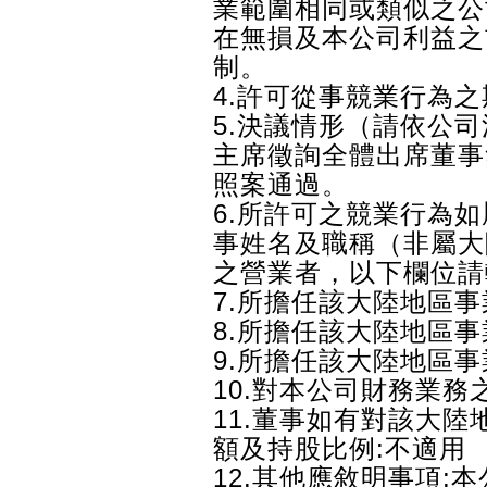
業範圍相同或類似之公
在無損及本公司利益之
制。
4.許可從事競業行為之期間:1
5.決議情形（請依公司
主席徵詢全體出席董事
照案通過。
6.所許可之競業行為
事姓名及職稱（非屬大
之營業者，以下欄位請
7.所擔任該大陸地區
8.所擔任該大陸地區事
9.所擔任該大陸地區事
10.對本公司財務業務
11.董事如有對該大
額及持股比例:不適用
12.其他應敘明事項: