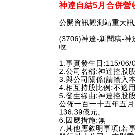
神達自結5月合併營收1
公開資訊觀測站重大訊
(3706)神達-新聞
收
1.事實發生日:115/06/
2.公司名稱:神達控股
3.與公司關係(請輸入
4.相互持股比例:不適
5.發生緣由:神達控股股份
公佈一百一十五年五月
136.39億元。
6.因應措施:無
7.其他應敘明事項(