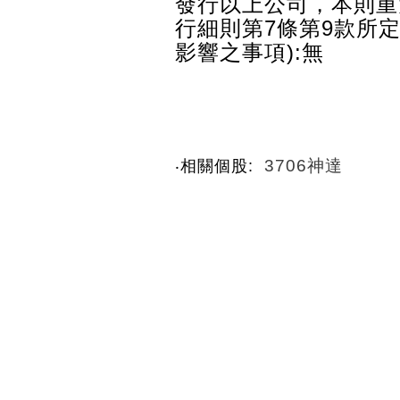
發行以上公司，本則重
行細則第7條第9款所
影響之事項):無
3706神達
‧相關個股: