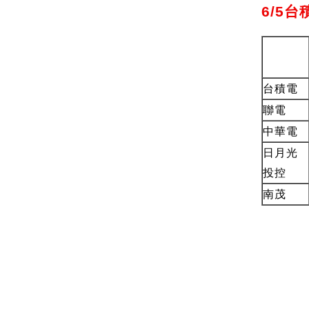
6/5
台積電
聯電
中華電
日月光
投控
南茂