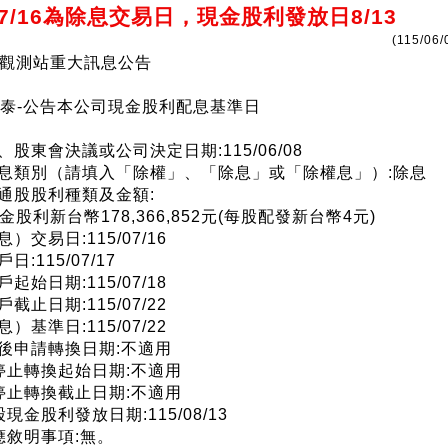
7/16為除息交易日，現金股利發放日8/13
(115/06/
觀測站重大訊息公告
7)生泰-公告本公司現金股利配息基準日
、股東會決議或公司決定日期:115/06/08
、息類別（請填入「除權」、「除息」或「除權息」）:除息
普通股股利種類及金額:
股利新台幣178,366,852元(每股配發新台幣4元)
息）交易日:115/07/16
日:115/07/17
戶起始日期:115/07/18
戶截止日期:115/07/22
息）基準日:115/07/22
最後申請轉換日期:不適用
券停止轉換起始日期:不適用
券停止轉換截止日期:不適用
股現金股利發放日期:115/08/13
他應敘明事項:無。