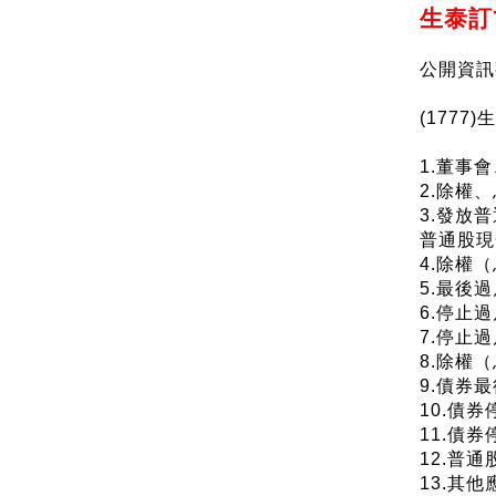
生泰訂
公開資訊
(177
1.董事會
2.除權
3.發放
普通股現金
4.除權（
5.最後過戶
6.停止過
7.停止過
8.除權（
9.債券
10.債
11.債
12.普通
13.其