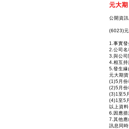
元大期
公開資訊
(6023
1.事實發生
2.公司
3.與公
4.相互
5.發生緣
元大期貨
(1)5月
(2)5月
(3)1至
(4)1至
以上資料
6.因應措
7.其他
訊息同時