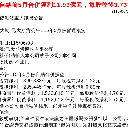
自結前5月合併獲利11.93億元，每股稅後3.7
(115/06/
觀測站重大訊息公告
)元大期-元大期貨公告115年5月份營運概況
日:115/06/08
名稱:元大期貨股份有限公司
司關係(請輸入本公司或子公司):本公司
持股比例:不適用
由:
公告115年5月份自結合併損益:
份稅前淨利：390,333仟元、每股稅前淨利1.22元。
份稅後淨利：285,445仟元、每股稅後淨利0.89元。
5月份累計稅前淨利：1,523,818 仟元、每股稅前淨利4.76元
5月份累計稅後淨利：1,192,652 仟元、每股稅後淨利3.73元
係本公司自行結算結果，尚未經會計師查核簽證。
施:無
應敘明事項(若事件發生或決議之主體係屬公開發行以上公司，
符合證券交易法施行細則第7條第9款所定對股東權益或證券