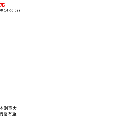
3元
08 14:06:09)
。
。
本則重大
價格有重