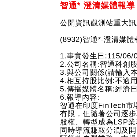
智通* 澄清媒體報導
公開資訊觀測站重大訊
(8932)智通*-澄清媒
1.事實發生日:115/06/
2.公司名稱:智通科創
3.與公司關係(請輸入
4.相互持股比例:不適
5.傳播媒體名稱:經濟
6.報導內容:
智通在印度FinTech
有限，但隨著公司逐步取得
股權、轉型成為LSP
同時導流賺取分潤及開