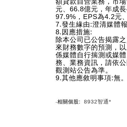
額貸款自營業務，市場預估
元、66.8億元，年成長4
97.9%，EPS為4.2元
7.發生緣由:澄清媒體
8.因應措施:
除本公司已公告揭露之
來財務數字的預測，以
係媒體自行揣測或媒體
務、業務資訊，請依公
觀測站公告為準。
9.其他應敘明事項:無
8932智通*
‧相關個股: