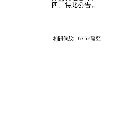
四、特此公告。
6762達亞
‧相關個股: