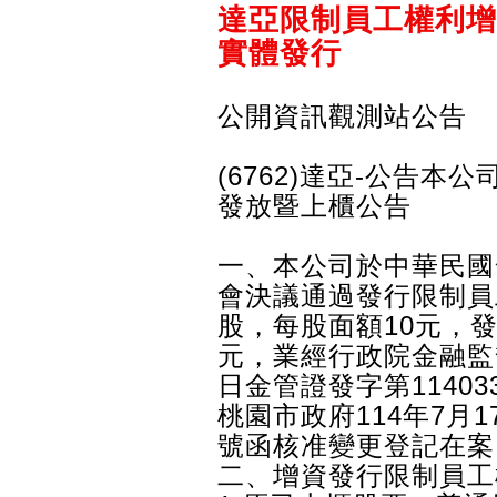
達亞限制員工權利增
實體發行
公開資訊觀測站公告
(6762)達亞-公告
發放暨上櫃公告
一、本公司於中華民國發
會決議通過發行限制員工
股，每股面額10元，發行
元，業經行政院金融監督
日金管證發字第1140
桃園市政府114年7月17
號函核准變更登記在案
二、增資發行限制員工