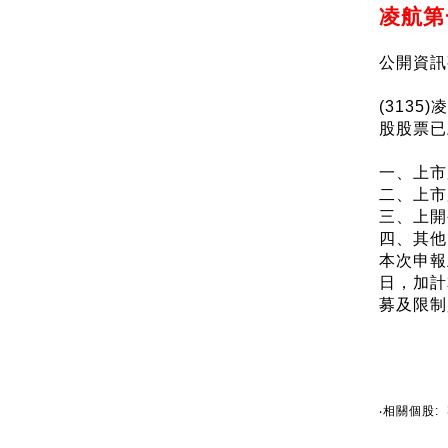
凌航第
公開資訊
(313
股股票已
一、上市
二、上市股
三、上開
四、其他
本次申報
日，加計
募及限制
‧相關個股: