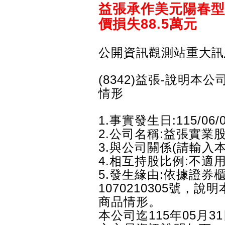
益張承作美元陽春型
價損失88.5萬元
公開資訊觀測站重大訊
(8342)益張-說明
情形
1.事實發生日:115/06/
2.公司名稱:益張實業
3.與公司關係(請輸入
4.相互持股比例:不適
5.發生緣由:依據證券
1070210305號
商品情形。
本公司迄115年05月