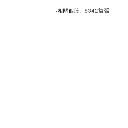
8342益張
‧相關個股: