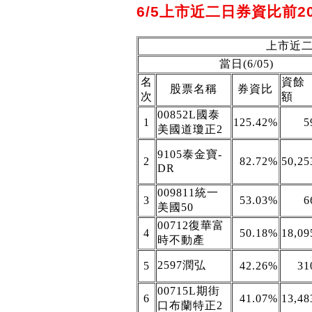
6/5上市近二日券資比前2
上市近二
當日(6/05)
名
資餘
股票名稱
券資比
次
額
00852L國泰
1
125.42%
5
美國道瓊正2
9105泰金寶-
2
82.72%
50,25
DR
009811統一
3
53.03%
6
美國50
00712復華富
4
50.18%
18,09
時不動產
2597潤弘
5
42.26%
31
00715L期街
6
41.07%
13,48
口布蘭特正2