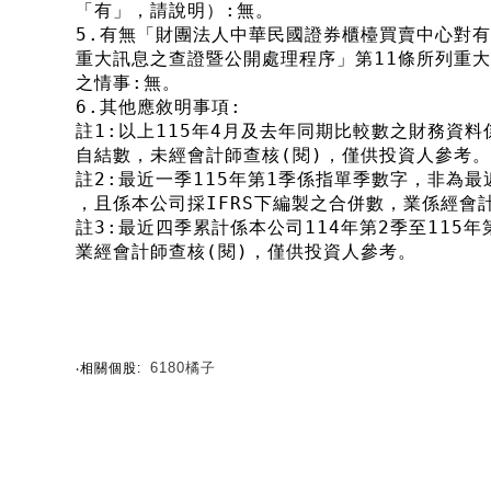
「有」，請說明）:無。
5.有無「財團法人中華民國證券櫃檯買賣中心對
重大訊息之查證暨公開處理程序」第11條所列重
之情事:無。
6.其他應敘明事項:
註1:以上115年4月及去年同期比較數之財務資料
自結數，未經會計師查核(閱)，僅供投資人參考。
註2:最近一季115年第1季係指單季數字，非為
，且係本公司採IFRS下編製之合併數，業係經會
註3:最近四季累計係本公司114年第2季至115年
業經會計師查核(閱)，僅供投資人參考。
6180橘子
‧相關個股: