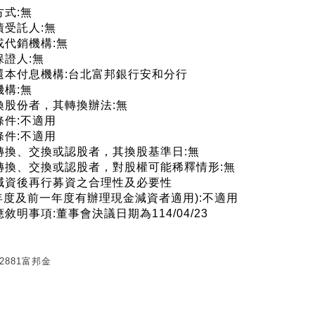
方式:無
債受託人:無
或代銷機構:無
保證人:無
理還本付息機構:台北富邦銀行安和分行
機構:無
轉換股份者，其轉換辦法:無
條件:不適用
條件:不適用
有轉換、交換或認股者，其換股基準日:無
有轉換、交換或認股者，對股權可能稀釋情形:無
金減資後再行募資之合理性及必要性
年度及前一年度有辦理現金減資者適用):不適用
應敘明事項:董事會決議日期為114/04/23
2881富邦金