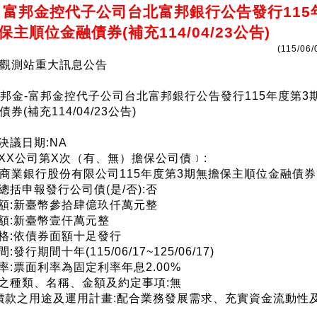
 富邦金控代子公司台北富邦銀行公告發行115
主順位金融債券(補充114/04/23公告)
(115/06/
觀測站重大訊息公告
1)富邦金-富邦金控代子公司台北富邦銀行公告發行115年度第3
券(補充114/04/23公告)
決議日期:NA
﹝XX公司第X次（有、無）擔保公司債﹞:
商業銀行股份有限公司115年度第3期無擔保主順位金融債券
採總括申報發行公司債(是/否):否
總額:新臺幣參拾肆億玖仟萬元整
面額:新臺幣壹仟萬元整
價格:依債券面額十足發行
:發行期間十年(115/06/17~125/06/17)
利率:票面利率為固定利率年息2.00%
品之種類、名稱、金額及約定事項:無
得價款之用途及運用計畫:配合業務發展需求、充實資金流動性