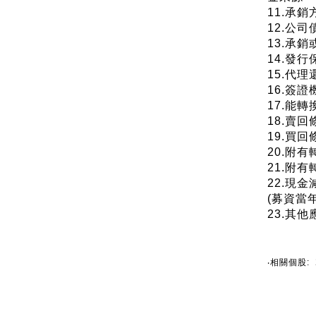
11.承銷
12.公司
13.承銷
14.發行
15.代
16.簽證
17.能
18.賣回
19.買回
20.附
21.附
22.現
(募資當
23.其他
‧相關個股: