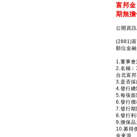
富邦金
期無擔保
公開資訊
(288
順位金融債
1.董事會
2.名稱
台北富邦
3.是否
4.發行
5.每張
6.發行
7.發行期間
8.發行
9.擔保
10.募
金來源