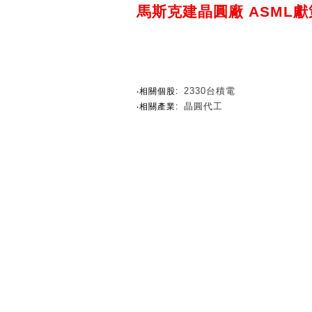
馬斯克建晶圓廠 ASML獻
2330台積電
‧相關個股:
晶圓代工
‧相關產業: