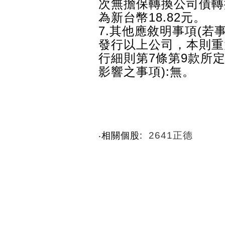
次無擔保轉換公司債轉換
為新台幣18.82元。
7.其他應敘明事項(
發行以上公司，本則重
行細則第7條第9款所
影響之事項):無。
2641正德
‧相關個股: