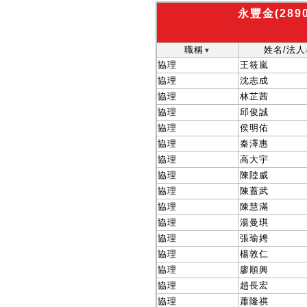
永豐金(28
職稱
姓名/法
▼
協理
王筱嵐
協理
沈志成
協理
林芷茜
協理
邱俊誠
協理
侯明佑
協理
秦澤惠
協理
高大宇
協理
陳陸威
協理
陳蓋武
協理
陳慧滿
協理
湯曼琪
協理
張瑜娉
協理
楊敦仁
協理
廖順興
協理
趙長宏
協理
蕭隆祺