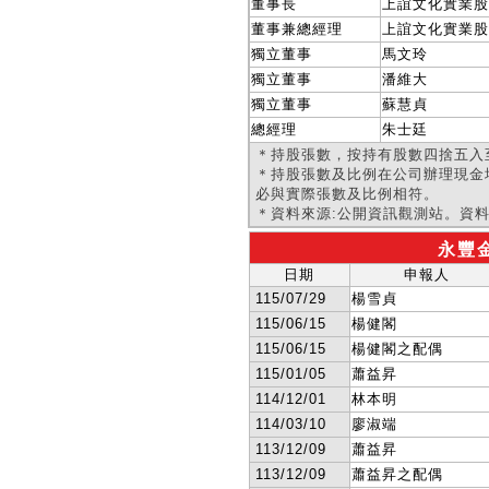
董事長
上誼文化實業股
董事兼總經理
上誼文化實業股
獨立董事
馬文玲
獨立董事
潘維大
獨立董事
蘇慧貞
總經理
朱士廷
＊持股張數，按持有股數四捨五入至
＊持股張數及比例在公司辦理現金
必與實際張數及比例相符。
＊資料來源:公開資訊觀測站。資
永豐金
日期
申報人
115/07/29
楊雪貞
115/06/15
楊健閣
115/06/15
楊健閣之配偶
115/01/05
蕭益昇
114/12/01
林本明
114/03/10
廖淑端
113/12/09
蕭益昇
113/12/09
蕭益昇之配偶