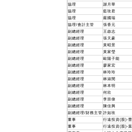
協理
謝月華
協理
藍玫君
協理
嚴國瑞
協理/會計主管
張香元
副總經理
王啟志
副總經理
張天豪
副總經理
黃昭景
副總經理
黃家瑩
副總經理
歐陽子能
副總經理
廖家宏
副總經理
林玲玲
副總經理
林淑閔
副總經理
林本明
副總經理
何欣
副總經理
李崇偉
副總經理
陳佳興
副總經理/財務主管
許如玫
董事
行遠投資(股)-
董事
行遠投資(股)-