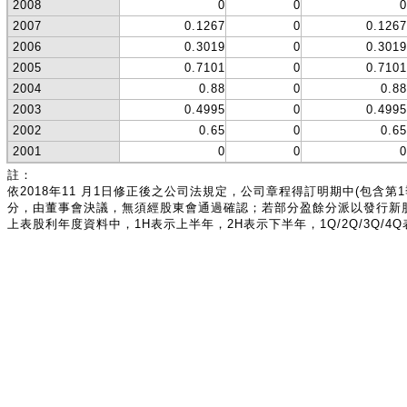
2008
0
0
0
2007
0.1267
0
0.1267
2006
0.3019
0
0.3019
2005
0.7101
0
0.7101
2004
0.88
0
0.88
2003
0.4995
0
0.4995
2002
0.65
0
0.65
2001
0
0
0
註：
依2018年11 月1日修正後之公司法規定，公司章程得訂明期中(包含
分，由董事會決議，無須經股東會通過確認；若部分盈餘分派以發行新
上表股利年度資料中，1H表示上半年，2H表示下半年，1Q/2Q/3Q/4Q表示