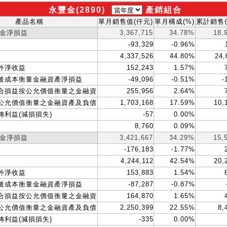
永豐金(2890)
產銷組合
產品名稱
單月銷售值(仟元)
單月構成(%)
累計銷售值
金淨損益
3,367,715
34.78%
18,
-93,329
-0.96%
4,337,526
44.80%
24,
外淨收益
152,243
1.57%
後成本衡量金融資產淨損益
-49,096
-0.51%
-
合損益按公允價值衡量之金融資
255,956
2.64%
公允價值衡量之金融資產及負債
1,703,168
17.59%
10,
轉利益(減損損失)
-57
0.00%
8,760
0.09%
金淨損益
3,421,667
34.29%
15,
-176,183
-1.77%
4,244,112
42.54%
20,
外淨收益
153,883
1.54%
後成本衡量金融資產淨損益
-87,287
-0.87%
合損益按公允價值衡量之金融資
164,870
1.65%
公允價值衡量之金融資產及負債
2,250,399
22.55%
8,
轉利益(減損損失)
-335
0.00%