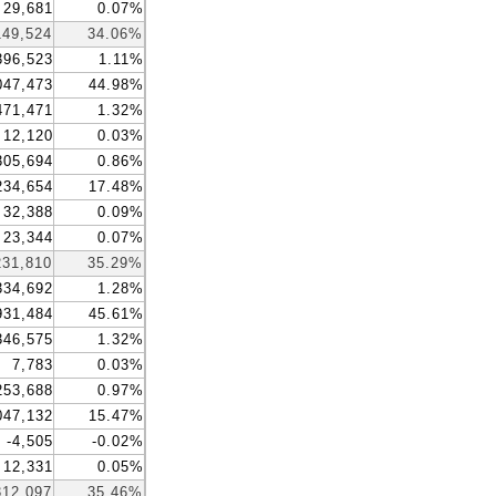
29,681
0.07%
149,524
34.06%
396,523
1.11%
047,473
44.98%
471,471
1.32%
12,120
0.03%
305,694
0.86%
234,654
17.48%
32,388
0.09%
23,344
0.07%
231,810
35.29%
334,692
1.28%
931,484
45.61%
346,575
1.32%
7,783
0.03%
253,688
0.97%
047,132
15.47%
-4,505
-0.02%
12,331
0.05%
312,097
35.46%