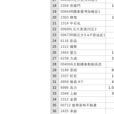
18
2359 所羅門
1
19
00664R國泰臺灣加權反1
20
2303 聯電
1
21
1314 中石化
22
00680L元大美債20正2
23
00673R期元大S＆P原油反1
24
6116 彩晶
25
1312 國喬
26
2464 盟立
1
27
6239 力成
2
28
00400A主動國泰動能高息
29
3189 景碩
8
30
2337 旺宏
1
31
4958 臻鼎-KY
4
32
8996 高力
1,0
33
2049 上銀
3
34
2312 金寶
35
00712 復華富時不動產
36
2425 承啟