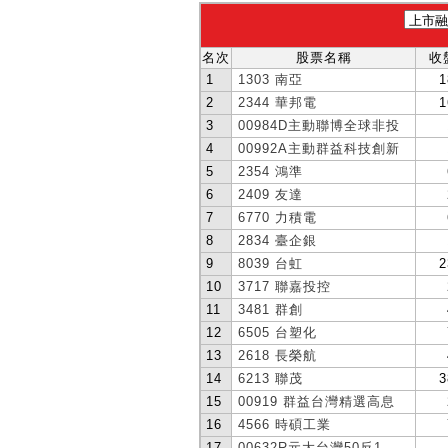
名次
股票名稱
收
1
1303 南亞
1
2
2344 華邦電
1
3
00984D主動聯博全球非投
4
00992A主動群益科技創新
5
2354 鴻準
6
2409 友達
7
6770 力積電
8
2834 臺企銀
9
8039 台虹
2
10
3717 聯嘉投控
11
3481 群創
12
6505 台塑化
13
2618 長榮航
14
6213 聯茂
3
15
00919 群益台灣精選高息
16
4566 時碩工業
17
00632R元大台灣50反1