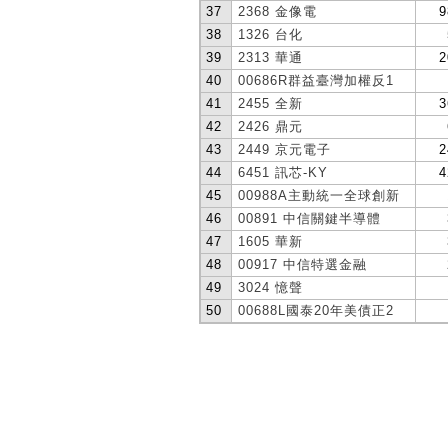
37
2368 金像電
9
38
1326 台化
39
2313 華通
2
40
00686R群益臺灣加權反1
41
2455 全新
3
42
2426 鼎元
43
2449 京元電子
2
44
6451 訊芯-KY
4
45
00988A主動統一全球創新
46
00891 中信關鍵半導體
47
1605 華新
48
00917 中信特選金融
49
3024 憶聲
50
00688L國泰20年美債正2